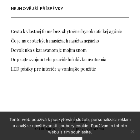
NEJNOVĚJŠÍ PŘÍSPĚVKY
Cesta k vlastnej firme bez zbytočnej byrokratickej agónie
Čo je na erotických masážach najúžasnejšieho
Dovolenka s karavanom je mojím snom
Doprajte svojmu telu pravidelnú dávku uvoľnenia
LED pásiky pre interiér aj vonkajšie použitie
Tento web používá k poskytování služeb, personalizaci reklam
Elara
by LyraThemes
a analýze návštěvnosti soubory cookie. Používáním tohoto
© Lilienne.sk - Všechna práva vyhrazena.
webu s tím souhlasíte.