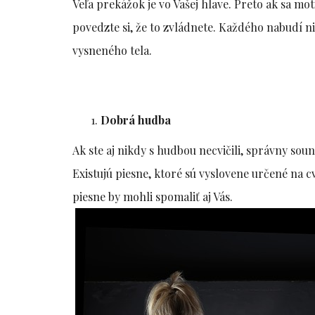
Veľa prekážok je vo Vašej hlave. Preto ak sa mot
povedzte si, že to zvládnete. Každého nabudí n
vysneného tela.
Dobrá hudba
Ak ste aj nikdy s hudbou necvičili, správny so
Existujú piesne, ktoré sú vyslovene určené na 
piesne by mohli spomaliť aj Vás.