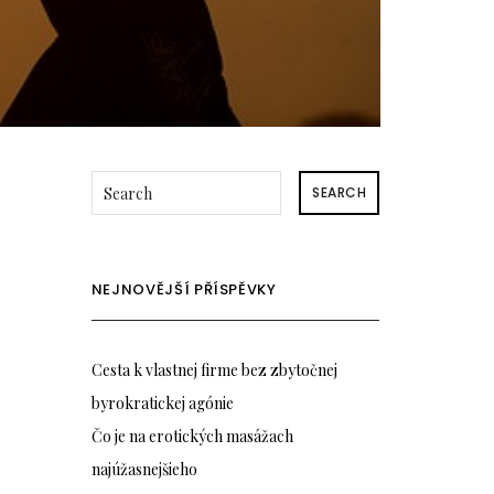
SEARCH
NEJNOVĚJŠÍ PŘÍSPĚVKY
Cesta k vlastnej firme bez zbytočnej
byrokratickej agónie
Čo je na erotických masážach
najúžasnejšieho