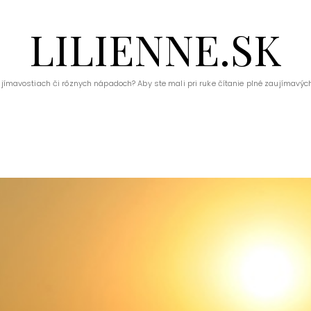
LILIENNE.SK
ujímavostiach či rôznych nápadoch? Aby ste mali pri ruke čítanie plné zaujímavých