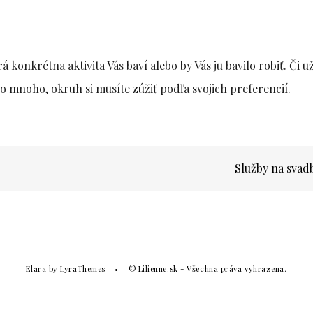
rá konkrétna aktivita Vás baví alebo by Vás ju bavilo robiť. Či u
oho mnoho, okruh si musíte zúžiť podľa svojich preferencií.
Služby na sva
Elara
by LyraThemes
© Lilienne.sk - Všechna práva vyhrazena.