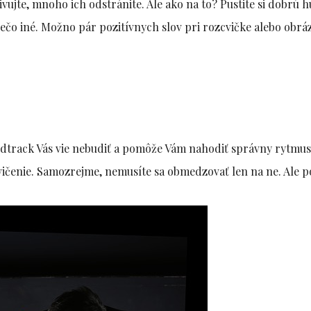
ivujte, mnoho ich odstránite. Ale ako na to? Pustite si dobrú 
iečo iné. Možno pár pozitívnych slov pri rozcvičke alebo obrá
undtrack Vás vie nebudiť a pomôže Vám nahodiť správny rytmus
cvičenie. Samozrejme, nemusíte sa obmedzovať len na ne. Ale 