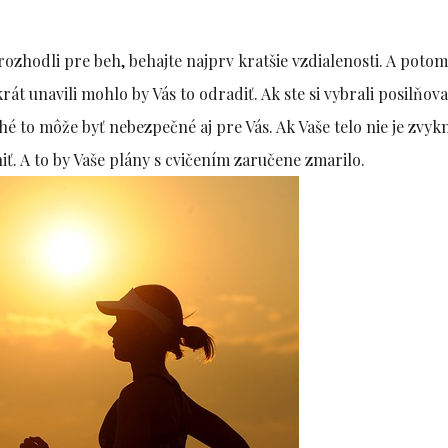
 rozhodli pre beh, behajte najprv kratšie vzdialenosti. A potom
át unavili mohlo by Vás to odradiť. Ak ste si vybrali posilňova
hé to môže byť nebezpečné aj pre Vás. Ak Vaše telo nie je zvyk
iť. A to by Vaše plány s cvičením zaručene zmarilo.