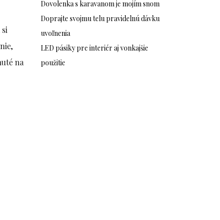
Dovolenka s karavanom je mojím snom
Doprajte svojmu telu pravidelnú dávku
 si
uvoľnenia
nie,
LED pásiky pre interiér aj vonkajšie
nuté na
použitie