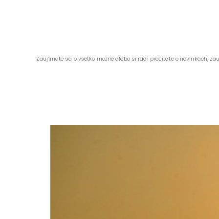
Zaujímate sa o všetko možné alebo si radi prečítate o novinkách, za