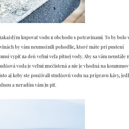
si zakaždým kupovať vodu z obchodu s potravinami. To by bolo 
vinách by vám neumožnili pohodlie, ktoré máte pri pustení
sí vypiť za deň veľmi veľa pitnej vody. Aby sa vám neustále n
tudňová voda je veľmi znečistená a nie je vhodná na konzumov
k isto aj keby ste používali studňovú vodu na prípravu kávy, jed
odnou a neradím vám ju piť.