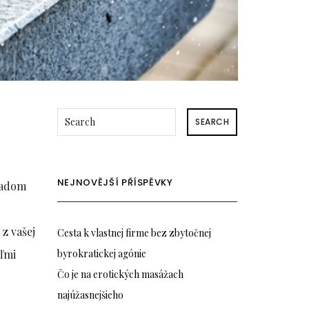
SEARCH
NEJNOVĚJŠÍ PŘÍSPĚVKY
kladom
 z vašej
Cesta k vlastnej firme bez zbytočnej
eľmi
byrokratickej agónie
Čo je na erotických masážach
najúžasnejšieho