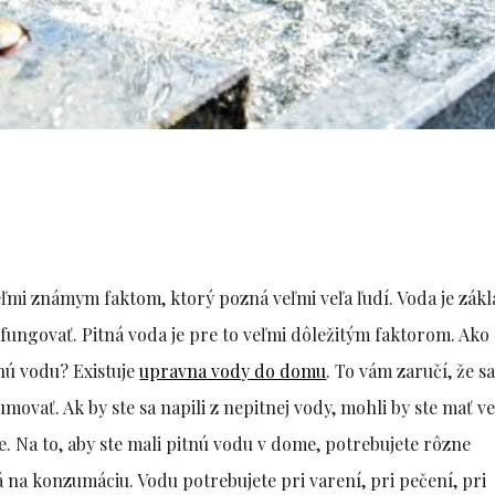
veľmi známym faktom, ktorý pozná veľmi veľa ľudí. Voda je zá
fungovať. Pitná voda je pre to veľmi dôležitým faktorom. Ako
nú vodu? Existuje
upravna vody do domu
. To vám zaručí, že sa
ovať. Ak by ste sa napili z nepitnej vody, mohli by ste mať v
e. Na to, aby ste mali pitnú vodu v dome, potrebujete rôzne
á na konzumáciu. Vodu potrebujete pri varení, pri pečení, pri