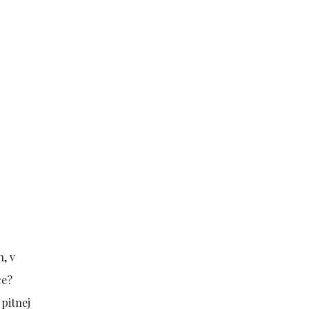
, v
ce?
 pitnej