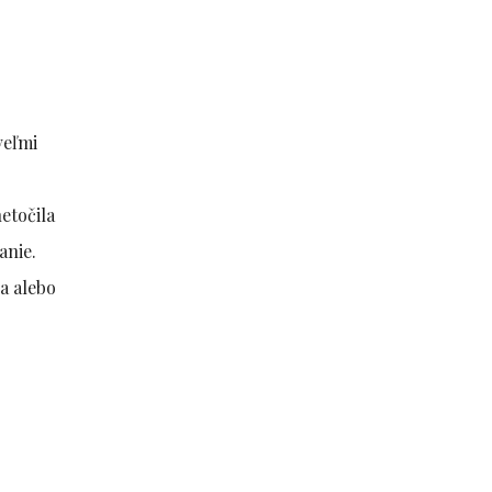
veľmi
etočila
anie.
la alebo