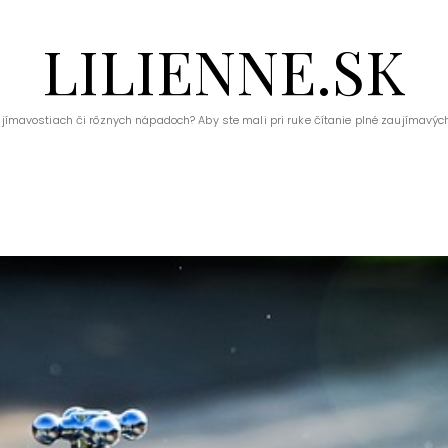
LILIENNE.SK
ujímavostiach či rôznych nápadoch? Aby ste mali pri ruke čítanie plné zaujímavých