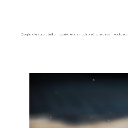
Zaujímate sa o všetko možné alebo si radi prečítate o novinkách, za