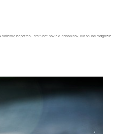
 článkov, nepotrebujete tucet novín a časopisov, ale online magazín.