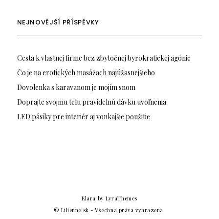
NEJNOVĚJŠÍ PŘÍSPĚVKY
Cesta k vlastnej firme bez zbytočnej byrokratickej agónie
Čo je na erotických masážach najúžasnejšieho
Dovolenka s karavanom je mojím snom
Doprajte svojmu telu pravidelnú dávku uvoľnenia
LED pásiky pre interiér aj vonkajšie použitie
Elara
by LyraThemes
© Lilienne.sk - Všechna práva vyhrazena.