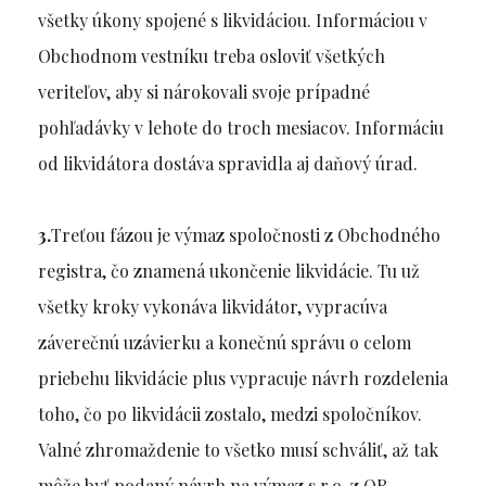
všetky úkony spojené s likvidáciou. Informáciou v
Obchodnom vestníku treba osloviť všetkých
veriteľov, aby si nárokovali svoje prípadné
pohľadávky v lehote do troch mesiacov. Informáciu
od likvidátora dostáva spravidla aj daňový úrad.
3.
Treťou fázou je výmaz spoločnosti z Obchodného
registra, čo znamená ukončenie likvidácie. Tu už
všetky kroky vykonáva likvidátor, vypracúva
záverečnú uzávierku a konečnú správu o celom
priebehu likvidácie plus vypracuje návrh rozdelenia
toho, čo po likvidácii zostalo, medzi spoločníkov.
Valné zhromaždenie to všetko musí schváliť, až tak
môže byť podaný návrh na výmaz s.r.o. z OR.