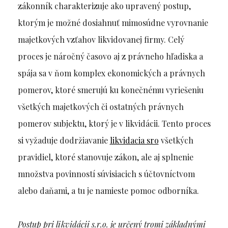
zákonník charakterizuje ako upravený postup,
ktorým je možné dosiahnuť mimosúdne vyrovnanie
majetkových vzťahov likvidovanej firmy. Celý
proces je náročný časovo aj z právneho hľadiska a
spája sa v ňom komplex ekonomických a právnych
pomerov, ktoré smerujú ku konečnému vyriešeniu
všetkých majetkových či ostatných právnych
pomerov subjektu, ktorý je v likvidácii. Tento proces
si vyžaduje dodržiavanie
likvidacia sro
všetkých
pravidiel, ktoré stanovuje zákon, ale aj splnenie
množstva povinností súvisiacich s účtovníctvom
alebo daňami, a tu je namieste pomoc odborníka.
Postup pri likvidácii s.r.o. je určený tromi základnými