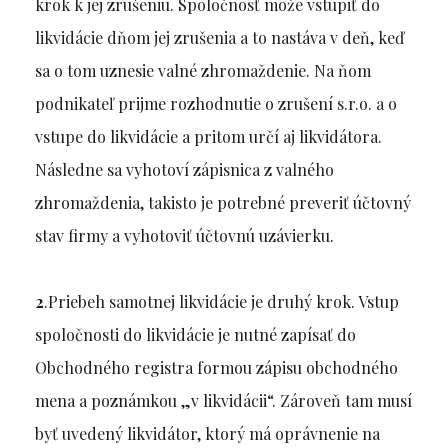
krok k jej zrušeniu. Spoločnosť môže vstúpiť do
likvidácie dňom jej zrušenia a to nastáva v deň, keď
sa o tom uznesie valné zhromaždenie. Na ňom
podnikateľ prijme rozhodnutie o zrušení s.r.o. a o
vstupe do likvidácie a pritom určí aj likvidátora.
Následne sa vyhotoví zápisnica z valného
zhromaždenia, takisto je potrebné preveriť účtovný
stav firmy a vyhotoviť účtovnú uzávierku.
2
.Priebeh samotnej likvidácie je druhý krok. Vstup
spoločnosti do likvidácie je nutné zapísať do
Obchodného registra formou zápisu obchodného
mena a poznámkou „v likvidácii“. Zároveň tam musí
byť uvedený likvidátor, ktorý má oprávnenie na