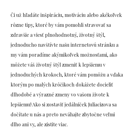
Či už hľadáte inšpiráciu, motiváciu alebo akékoľvek
rôzne tipy, ktoré by vám pomohli stravovať sa
zdravšie a viesť plnohodnotný, životný štýl,
jednoducho navštívte našu internetovú stránku a
my vám poradíme akýmikoľvek možnosťami, ako
môžete váš životný štýl zmeniť k lepšiemu v
jednoduchých krokoch, ktoré vám pomôžu a vďaka
ktorým po malých krôčikoch dokážete docieliť
dlhodobé a výrazné zmeny vo vašom živote k
lepšiemu!
Ako si zostaviť jedálniček Juliacizova
sa
dočítate u nás a preto neváhajte zbytočne veľmi
dlho ani vy, ale zistite viac.