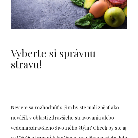
Vyberte si správnu
stravu!
Neviete sa rozhodnúť s čím by ste mali začať ako
nováčik v oblasti zdravšieho stravovania alebo
vedenia zdravšieho životného štýlu? Chceli by ste aj
vy Váš život zmení k lepšiemu, no vôbec neviete, kde