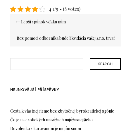
4.1/5 - (8 votes)
Navigace
Lepší spánok vďaka nám
pro
příspěvek
Bez pomoci odborníka bude likvidácia vašej s.r.o. trvať
oveľa dlhšie
SEARCH
NEJNOVĚJŠÍ PŘÍSPĚVKY
Cesta k vlastnej firme bez zbytočnej byrokratickej agónie
Čo je na erotických masážach najúžasnejšieho
Dovolenka s karavanom je mojím snom