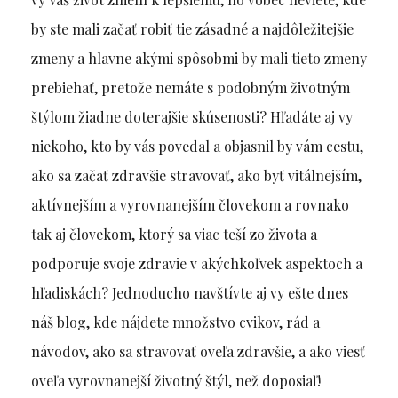
by ste mali začať robiť tie zásadné a najdôležitejšie
zmeny a hlavne akými spôsobmi by mali tieto zmeny
prebiehať, pretože nemáte s podobným životným
štýlom žiadne doterajšie skúsenosti? Hľadáte aj vy
niekoho, kto by vás povedal a objasnil by vám cestu,
ako sa začať zdravšie stravovať, ako byť vitálnejším,
aktívnejším a vyrovnanejším človekom a rovnako
tak aj človekom, ktorý sa viac teší zo života a
podporuje svoje zdravie v akýchkoľvek aspektoch a
hľadiskách? Jednoducho navštívte aj vy ešte dnes
náš blog, kde nájdete množstvo cvikov, rád a
návodov, ako sa stravovať oveľa zdravšie, a ako viesť
oveľa vyrovnanejší životný štýl, než doposiaľ!