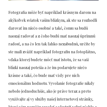
Fotografia môže byť napríklad krásnym darom na
akýkoľvek sviatok vašim blízkym, ak ste sa rozhodli
darovať im niečo osobné a také, čomu sa budú
naozaj radovať a z čoho budú mať naozaj úprimnú
radosť, a na čo len tak ľahko nezabudnú, určite by
ste mali zvážiť napríklad fotografiu na fotoplátno,
vďaka ktorej budete môcť mať istotu, že sa vaši
blízki naozaj potešia a že im podarujete niečo
krásne a také, čo bude mať vždy pre nich
emocionálnu hodnotu.
Vyvolanie fotografie nikdy
nebolo jednoduchšie, ako je práve teraz a preto
využívajte aj vy služby našej internetovej stránky,
ktoré vám pomôžu vyvolať a vlastniť veľmi rýchlo a