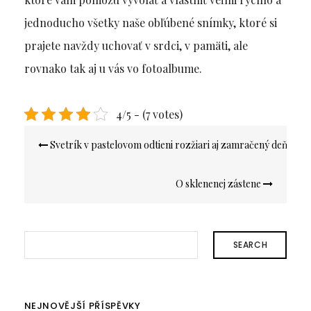
jednoducho všetky naše obľúbené snímky, ktoré si
prajete navždy uchovať v srdci, v pamäti, ale
rovnako tak aj u vás vo fotoalbume.
4/5 - (7 votes)
Navigace
Svetrík v pastelovom odtieni rozžiari aj zamračený deň
pro
příspěvek
O sklenenej zástene
SEARCH
NEJNOVĚJŠÍ PŘÍSPĚVKY