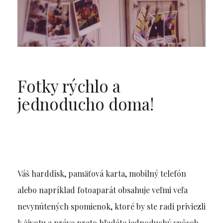
Fotky rýchlo a
jednoducho doma!
Váš harddisk, pamäťová karta, mobilný telefón
alebo napríklad fotoaparát obsahuje veľmi veľa
nevynútených spomienok, ktoré by ste radi priviezli
k životu a práve preto hľadáte jednoduchý spôsob,