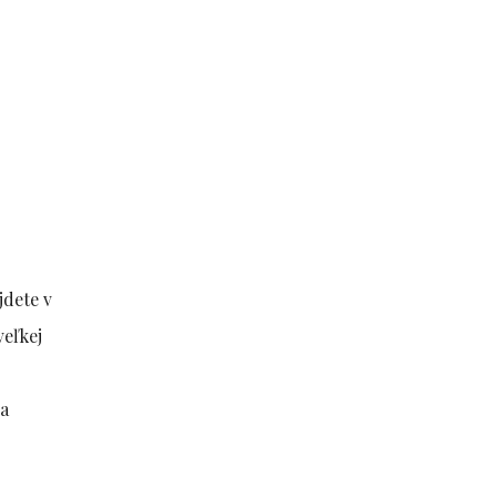
jdete v
veľkej
 a