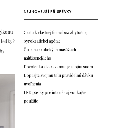
NEJNOVĚJŠÍ PŘÍSPĚVKY
výkonu
Cesta k vlastnej firme bez zbytočnej
 ledky?
byrokratickej agónie
Čo je na erotických masážach
rby
najúžasnejšieho
Dovolenka s karavanom je mojím snom
Doprajte svojmu telu pravidelnú dávku
uvoľnenia
LED pásiky pre interiér aj vonkajšie
použitie