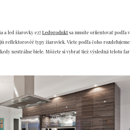
ia a led žiarovky e27
Ledprodukt
sa musíte oriientovať podľa 
jú reflektorovéé typy žiaroviek. Viete podľa čoho rozdeľujeme
ekedy neutrálne biele. Môžete si vybrať tiež výslednä telotu fa