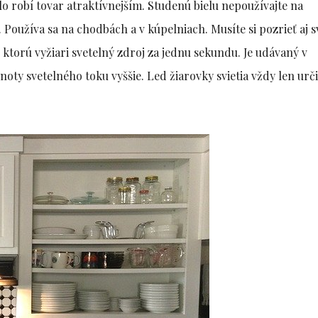
o robí tovar atraktívnejším. Studenú bielu nepoužívajte na
. Používa sa na chodbách a v kúpelniach. Musíte si pozrieť aj 
, ktorú vyžiari svetelný zdroj za jednu sekundu. Je udávaný v
noty svetelného toku vyššie. Led žiarovky svietia vždy len urč