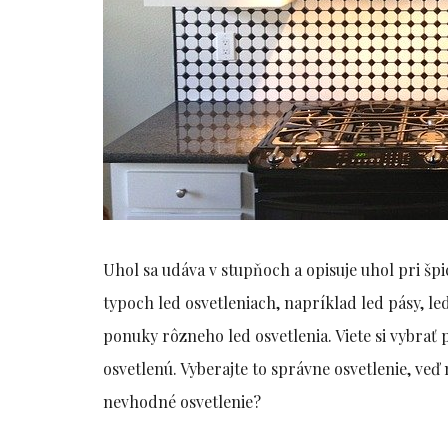
Uhol sa udáva v stupňoch a opisuje uhol pri špi
typoch led osvetleniach, napríklad led pásy, led
ponuky rôzneho led osvetlenia. Viete si vybrať 
osvetlenú. Vyberajte to správne osvetlenie, veď n
nevhodné osvetlenie?