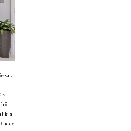
ie sa v
ä v
árii.
 biela
d budov