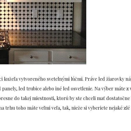
ci kužeľa vytvoreného svetelnými lúčmi. Práve led žiarovky ná
 panely, led trubice alebo iné led osvetlenie. Na výber máte z 
presne do takej miestnosti, ktorú by ste chceli mať dostatočne
a trhu toho máte veľmi veľa, tak, nieže si vyberiete nejaké zlé