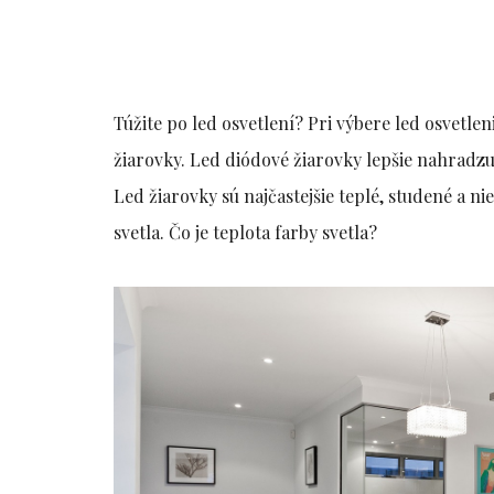
Túžite po led osvetlení? Pri výbere led osvetlen
žiarovky. Led diódové žiarovky lepšie nahradzu
Led žiarovky sú najčastejšie teplé, studené a ni
svetla. Čo je teplota farby svetla?