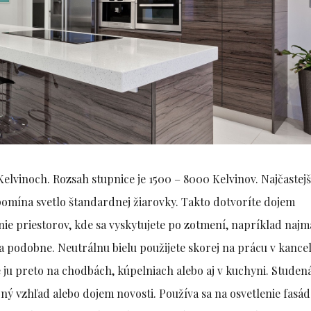
Kelvinoch. Rozsah stupnice je 1500 – 8000 Kelvinov. Najčastejš
pomína svetlo štandardnej žiarovky. Takto dotvoríte dojem
nie priestorov, kde sa vyskytujete po zotmení, napríklad najm
i a podobne. Neutrálnu bielu použijete skorej na prácu v kancel
 ju preto na chodbách, kúpelniach alebo aj v kuchyni. Studená
ný vzhľad alebo dojem novosti. Používa sa na osvetlenie fasá