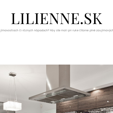
LILIENNE.SK
ujímavostiach či rôznych nápadoch? Aby ste mali pri ruke čítanie plné zaujímavých