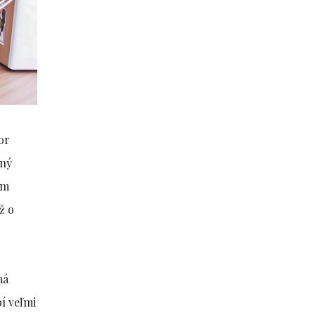
or
ený
ím
ž o
má
bí veľmi