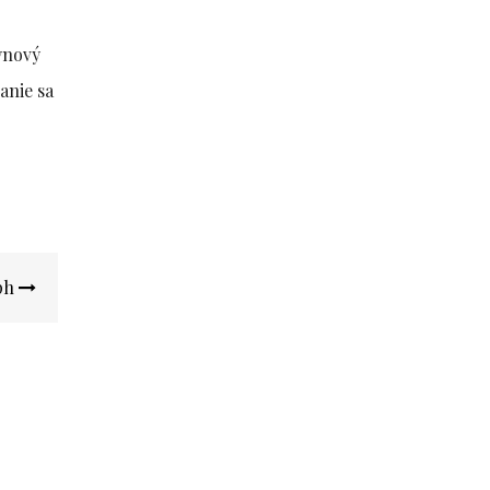
lynový
anie sa
Dph