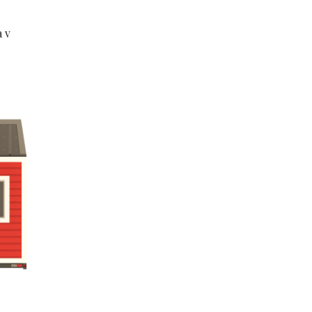
e
a v