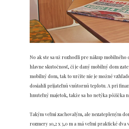
No ak ste sa už rozhodli pre nákup mobilného 
hlavne skutočnosť, či je daný mobilný dom zate
mobilný dom, tak to určite nie je možné vzhľad
dosiahli prijateľnú vnútornú teplotu. A pri fin
hnuteľný majetok, takže sa ho netýka pôžička 
Takým veľmi zachovalým, ale nezatepleným d
rozmery 10,2 x 3,0 m a má veľmi praktické dva 