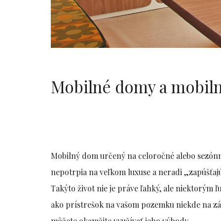
Mobilné domy a mobiln
Mobilný dom určený na celoročné alebo sezónne 
nepotrpia na veľkom luxuse a neradi „zapúšťajú
Takýto život nie je práve ľahký, ale niektorým
ako prístrešok na vašom pozemku niekde na zá
môžete okamžite využívať jeho výhody.