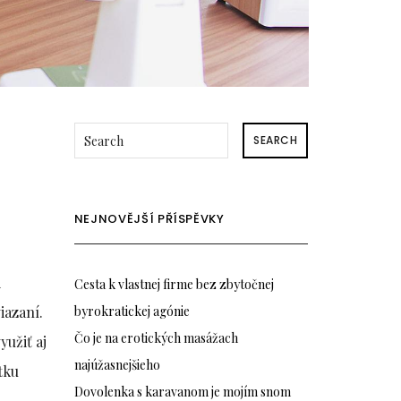
SEARCH
NEJNOVĚJŠÍ PŘÍSPĚVKY
i
Cesta k vlastnej firme bez zbytočnej
iazaní.
byrokratickej agónie
Čo je na erotických masážach
yužiť aj
najúžasnejšieho
tku
Dovolenka s karavanom je mojím snom