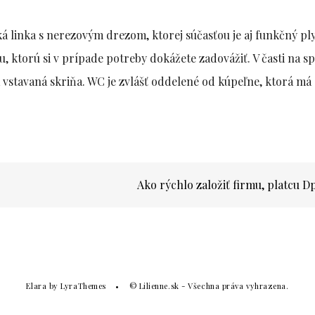
á linka s nerezovým drezom, ktorej súčasťou je aj funkčný p
ku, ktorú si v prípade potreby dokážete zadovážiť. V časti na sp
 vstavaná skriňa. WC je zvlášť oddelené od kúpeľne, ktorá má
Ako rýchlo založiť firmu, platcu 
Elara
by LyraThemes
© Lilienne.sk - Všechna práva vyhrazena.