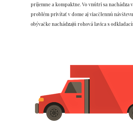
príjemne a kompaktne. Vo vnútri sa nachádza v
problém privítať v dome aj viacčlennú návštevu
obývačke nachádzajú rohová lavica s odkladacím