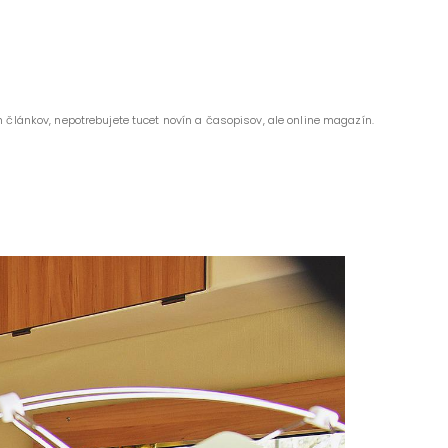
 článkov, nepotrebujete tucet novín a časopisov, ale online magazín.