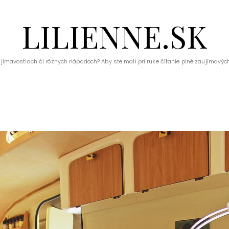
LILIENNE.SK
ujímavostiach či rôznych nápadoch? Aby ste mali pri ruke čítanie plné zaujímavých