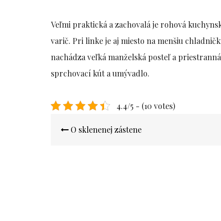
Veľmi praktická a zachovalá je rohová kuchynsk
varič. Pri linke je aj miesto na menšiu chladnič
nachádza veľká manželská posteľ a priestranná
sprchovací kút a umývadlo.
4.4/5 - (10 votes)
Navigace
O sklenenej zástene
pro
příspěvek