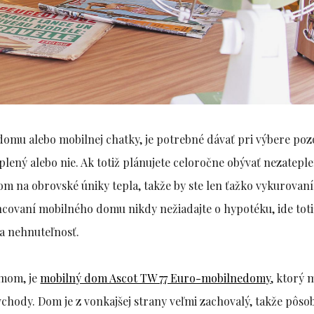
domu alebo mobilnej chatky, je potrebné dávať pri výbere poz
plený alebo nie. Ak totiž plánujete celoročne obývať nezatepl
om na obrovské úniky tepla, takže by ste len ťažko vykurovan
ancovaní mobilného domu nikdy nežiadajte o hypotéku, ide toti
na nehnuteľnosť.
omom, je
mobilný dom Ascot TW 77 Euro-mobilnedomy
, ktorý 
vchody. Dom je z vonkajšej strany veľmi zachovalý, takže pôso