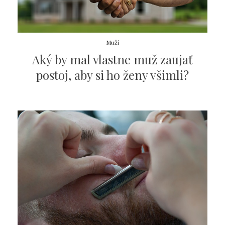
Muži
Aký by mal vlastne muž zaujať
postoj, aby si ho ženy všimli?