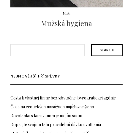
Muži
Mužská hygiena
SEARCH
NEJNOVĚJŠÍ PŘÍSPĚVKY
Cesta k vlastnej firme bez zbytočnej byrokratickej agónie
Čo je na erotických masážach najúžasnejšieho
Dovolenka s karavanom je mojím snom
Doprajte svojmu telu pravidelnú dávku uvoľnenia