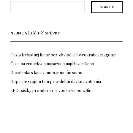
SEARCH
NEJNOVĚJŠÍ PŘÍSPĚVKY
Cesta k vlastnej firme bez zbytočnej byrokratickej agónie
Čo je na erotických masážach najúžasnejšieho
Dovolenka s karavanom je mojím snom
Doprajte svojmu telu pravidelnú dávku uvoľnenia
LED pásiky pre interiér aj vonkajšie použitie