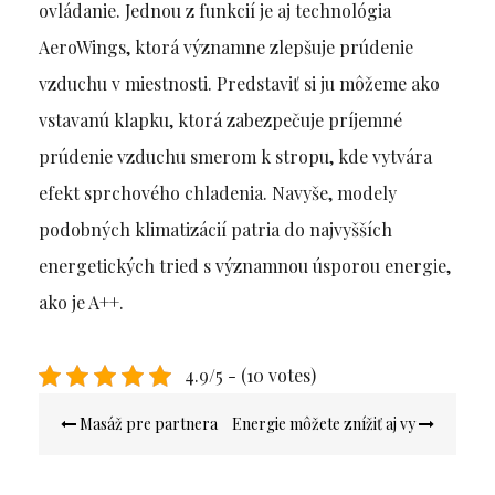
ovládanie. Jednou z funkcií je aj technológia
AeroWings, ktorá významne zlepšuje prúdenie
vzduchu v miestnosti. Predstaviť si ju môžeme ako
vstavanú klapku, ktorá zabezpečuje príjemné
prúdenie vzduchu smerom k stropu, kde vytvára
efekt sprchového chladenia. Navyše, modely
podobných klimatizácií patria do najvyšších
energetických tried s významnou úsporou energie,
ako je A++.
4.9/5 - (10 votes)
Navigace
Masáž pre partnera
Energie môžete znížiť aj vy
pro
příspěvek