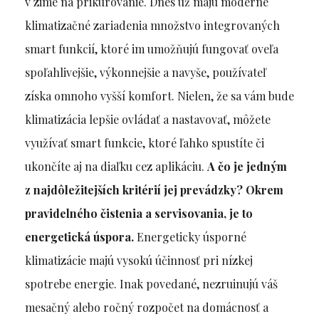
v zime na prikurovanie. Dnes už majú moderné
klimatizačné zariadenia množstvo integrovaných
smart funkcií, ktoré im umožňujú fungovať oveľa
spoľahlivejšie, výkonnejšie a navyše, používateľ
získa omnoho vyšší komfort. Nielen, že sa vám bude
klimatizácia lepšie ovládať a nastavovať, môžete
využívať smart funkcie, ktoré ľahko spustíte či
ukončíte aj na diaľku cez aplikáciu.
A čo je jedným
z najdôležitejších kritérií jej prevádzky? Okrem
pravidelného čistenia a servisovania, je to
energetická úspora.
Energeticky úsporné
klimatizácie majú vysokú účinnosť pri nízkej
spotrebe energie. Inak povedané, nezruinujú váš
mesačný alebo ročný rozpočet na domácnosť a