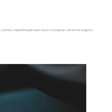
 článkov, nepotrebujete tucet novín a časopisov, ale online magazín.