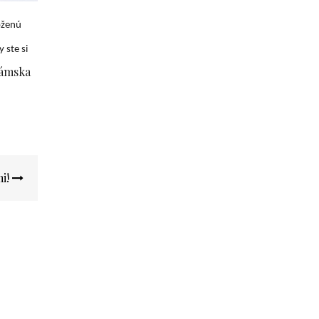
oženú
 ste si
dámska
mi!