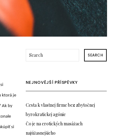
SEARCH
NEJNOVĚJŠÍ PŘÍSPĚVKY
si
 ktorá je
Cesta k vlastnej firme bez zbytočnej
? Ak by
byrokratickej agónie
konale
Čo je na erotických masážach
kúpiť si
najúžasnejšieho