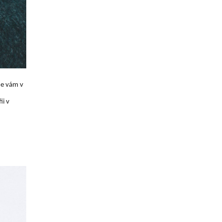
je vám v
ii v