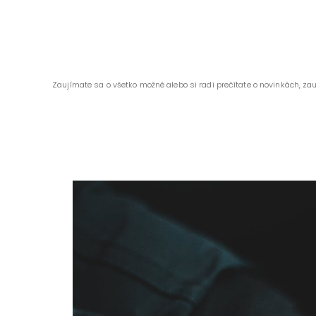
Zaujímate sa o všetko možné alebo si radi prečítate o novinkách, za