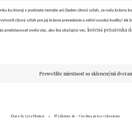
nku ku ktorej v podstate nemáte ani žiaden citový vzťah, za našu krásnu k
ytvoriť citový vzťah pre jej krásne prevedenie a veľmi vysokú kvalitu! Ak by
kožená peňaženka 
vás predstavovať oveľa viac, ako iba obyčajnú vec,
Presvetlite miestnosť so sklenenými dvera
Elara
by LyraThemes
© Lilienne.sk - Všechna práva vyhrazena.