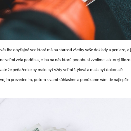
ás iba obyčajná vec ktorá má na starosti všetky vaše doklady a peniaze, a 
veľmi veľa podôb a je iba na nás ktorú podobu si zvolíme, a ktorej filozof
vate že peňaženke by malo byť vždy veľmi štýlová a mala byť dokonalé
j svojím prevedením, potom s vami súhlasíme a ponúkame vám tie najlepšie