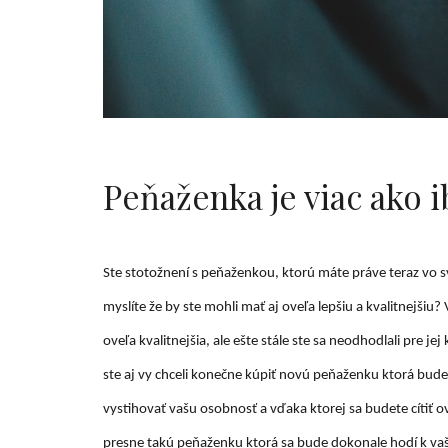
Peňaženka je viac ako
Ste stotožnení s peňaženkou, ktorú máte práve teraz vo s
myslíte že by ste mohli mať aj oveľa lepšiu a kvalitnejši
oveľa kvalitnejšia, ale ešte stále ste sa neodhodlali pre j
ste aj vy chceli konečne kúpiť novú peňaženku ktorá bu
vystihovať vašu osobnosť a vďaka ktorej sa budete cítiť 
presne takú peňaženku ktorá sa bude dokonale hodí k va