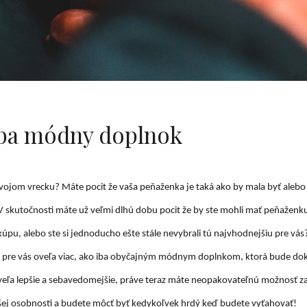
 iba módny doplnok
vojom vrecku? Máte pocit že vaša peňaženka je taká ako by mala byť alebo 
u? V skutočnosti máte už veľmi dlhú dobu pocit že by ste mohli mať peňaženku
ej kúpu, alebo ste si jednoducho ešte stále nevybrali tú najvhodnejšiu pre vás
de pre vás oveľa viac, ako iba obyčajným módnym doplnkom, ktorá bude do
oveľa lepšie a sebavedomejšie, práve teraz máte neopakovateľnú možnosť za
šej osobnosti a budete môcť byť kedykoľvek hrdý keď budete vyťahovať!