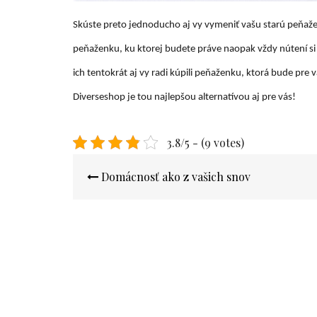
Skúste preto jednoducho aj vy vymeniť vašu starú peňaže
peňaženku, ku ktorej budete práve naopak vždy nútení si v
ich tentokrát aj vy radi kúpili peňaženku, ktorá bude pre 
Diverseshop
je tou najlepšou alternatívou aj pre vás!
3.8/5 - (9 votes)
Navigace
Domácnosť ako z vašich snov
pro
příspěvek