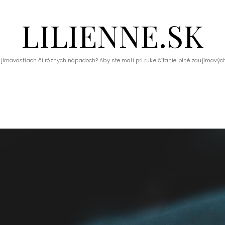
LILIENNE.SK
ujímavostiach či rôznych nápadoch? Aby ste mali pri ruke čítanie plné zaujímavých