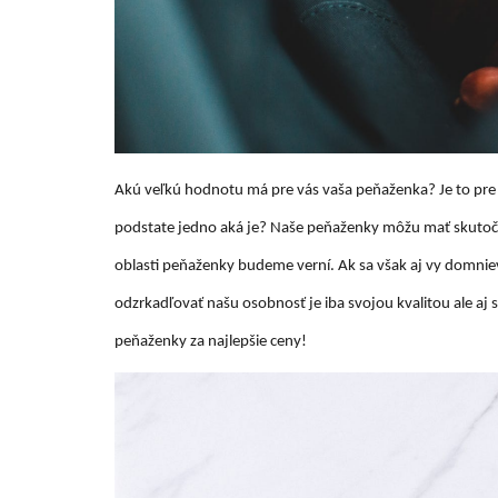
Akú veľkú hodnotu má pre vás vaša peňaženka? Je to pre v
podstate jedno aká je? Naše peňaženky môžu mať skutočne 
oblasti peňaženky budeme verní. Ak sa však aj vy domnie
odzrkadľovať našu osobnosť je iba svojou kvalitou ale a
peňaženky za najlepšie ceny!