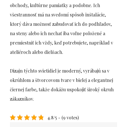
obchody, kultúrne pamiatky a podobne. Ich
všestrannosť má na svedomí spôsob inštalácie,
ktorý dáva možnosť zabudovať ich do podhľadov,
na steny alebo ich nechať iba voľne položené a
premiestniť ich vždy, keď potrebujete, napríklad v
ateliéroch alebo dielňach.
Dizajn týchto svietidiel je moderný, vyrábajú sa v
okrúhlom a štvorcovom tvare v bielej a elegantnej
čiernej farbe, takže dokážu uspokojiť široký okruh
zákazníkov.
4.8/5 - (9 votes)
Navigace