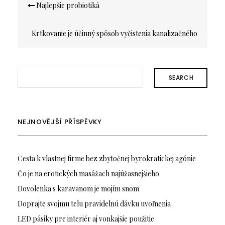
Najlepšie probiotiká
pro
příspěvek
Krtkovanie je účinný spôsob vyčistenia kanalizačného
potrubia
SEARCH
NEJNOVĚJŠÍ PŘÍSPĚVKY
Cesta k vlastnej firme bez zbytočnej byrokratickej agónie
Čo je na erotických masážach najúžasnejšieho
Dovolenka s karavanom je mojím snom
Doprajte svojmu telu pravidelnú dávku uvoľnenia
LED pásiky pre interiér aj vonkajšie použitie