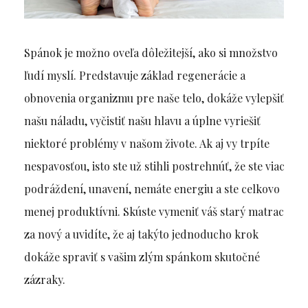
Spánok je možno oveľa dôležitejší, ako si množstvo
ľudí myslí. Predstavuje základ regenerácie a
obnovenia organizmu pre naše telo, dokáže vylepšiť
našu náladu, vyčistiť našu hlavu a úplne vyriešiť
niektoré problémy v našom živote. Ak aj vy trpíte
nespavosťou, isto ste už stihli postrehnúť, že ste viac
podráždení, unavení, nemáte energiu a ste celkovo
menej produktívni. Skúste vymeniť váš starý matrac
za nový a uvidíte, že aj takýto jednoducho krok
dokáže spraviť s vašim zlým spánkom skutočné
zázraky.