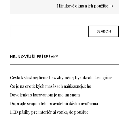
Hliníkové okná a ich použitie
SEARCH
NEJNOVĚJŠÍ PŘÍSPĚVKY
Cesta k vlastnej firme bez zbytočnej byrokratickej agónie
Čo je na erotických masážach najúžasnejšieho
Dovolenka s karavanom je mojím snom
Doprajte svojmu telu pravidelnú dávku uvoľnenia
LED pásiky pre interiér aj vonkajšie použitie