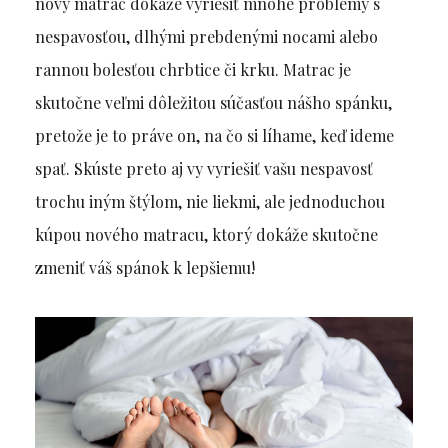
nový matrac dokáže vyriešiť mnohé problémy s
nespavosťou, dlhými prebdenými nocami alebo
rannou bolesťou chrbtice či krku. Matrac je
skutočne veľmi dôležitou súčasťou nášho spánku,
pretože je to práve on, na čo si líhame, keď ideme
spať. Skúste preto aj vy vyriešiť vašu nespavosť
trochu iným štýlom, nie liekmi, ale jednoduchou
kúpou nového matracu, ktorý dokáže skutočne
zmeniť váš spánok k lepšiemu!