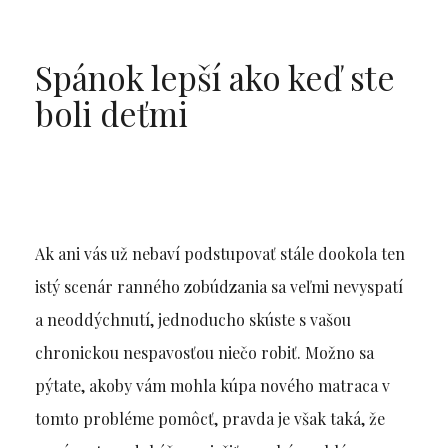
Spánok lepší ako keď ste
boli deťmi
Ak ani vás už nebaví podstupovať stále dookola ten
istý scenár ranného zobúdzania sa veľmi nevyspatí
a neoddýchnutí, jednoducho skúste s vašou
chronickou nespavosťou niečo robiť. Možno sa
pýtate, akoby vám mohla kúpa nového matraca v
tomto probléme pomôcť, pravda je však taká, že