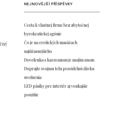
NEJNOVĚJŠÍ PŘÍSPĚVKY
Cesta k vlastnej firme bez zbytočnej
byrokratickej agónie
Čo je na erotických masážach
ečný
najúžasnejšieho
Dovolenka s karavanom je mojím snom
Doprajte svojmu telu pravidelnú dávku
uvoľnenia
LED pásiky pre interiér aj vonkajšie
použitie