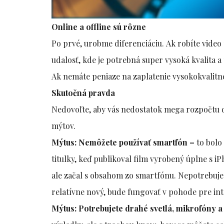
Online a offline sú rôzne
Po prvé, urobme diferenciáciu. Ak robíte video 
udalosť, kde je potrebná super vysoká kvalita a
Ak nemáte peniaze na zaplatenie vysokokvalitné
Skutočná pravda
Nedovoľte, aby vás nedostatok mega rozpočtu d
mýtov.
Mýtus: Nemôžete používať smartfón –
to bolo
titulky, keď publikoval film vyrobený úplne s i
ale začal s obsahom zo smartfónu. Nepotrebujet
relatívne nový, bude fungovať v pohode pre int
Mýtus: Potrebujete drahé svetlá, mikrofóny a