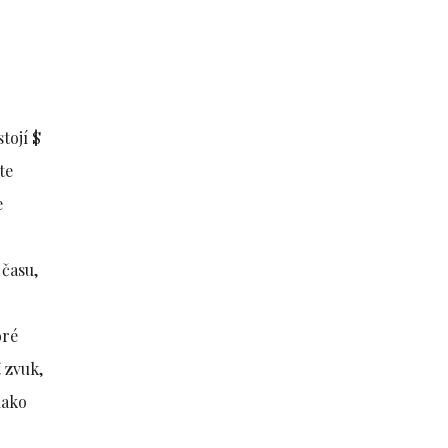
tojí $
te
e
 času,
oré
 zvuk,
nako