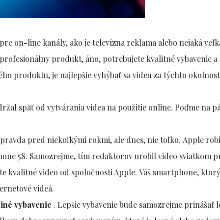
pre on-line kanály, ako je televízna reklama alebo nejaká veľk
 profesionálny produkt, áno, potrebujete kvalitné vybavenie a 
ho produktu, je najlepšie vyhýbať sa videu za týchto okolnost
ržal späť od vytvárania videa na použitie online. Poďme na p
 pravda pred niekoľkými rokmi, ale dnes, nie toľko. Apple robi
Phone 5S. Samozrejme, tím redaktorov urobil video sviatkom pr
e kvalitné video od spoločnosti Apple. Váš smartphone, ktorý
ernetové videá.
 iné vybavenie
. Lepšie vybavenie bude samozrejme prinášať l