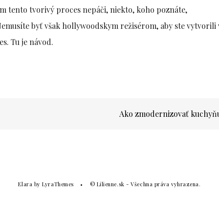
ám tento tvorivý proces nepáči, niekto, koho poznáte,
emusíte byť však hollywoodskym režisérom, aby ste vytvorili 
es. Tu je návod.
Ako zmodernizovať kuchyň
Elara
by LyraThemes
© Lilienne.sk - Všechna práva vyhrazena.