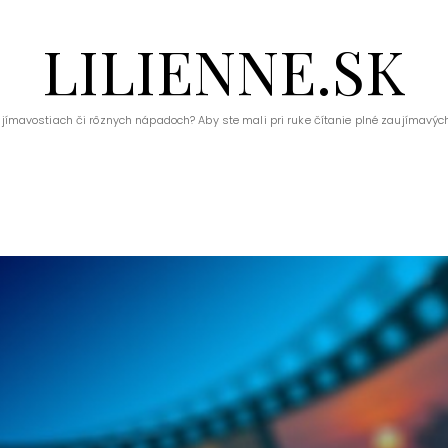
LILIENNE.SK
ujímavostiach či rôznych nápadoch? Aby ste mali pri ruke čítanie plné zaujímavých