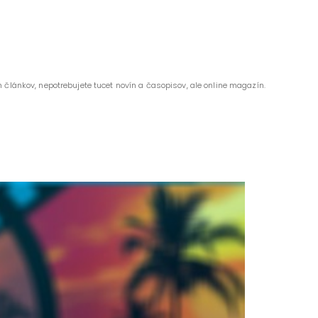
 článkov, nepotrebujete tucet novín a časopisov, ale online magazín.