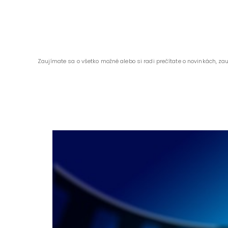
Zaujímate sa o všetko možné alebo si radi prečítate o novinkách, za