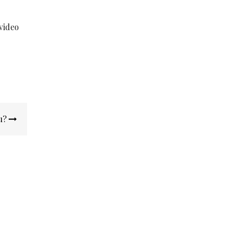
video
u?