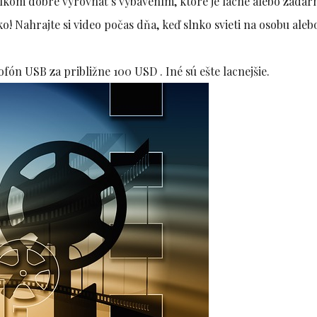
lkom dobre vyrovnať s vybavením, ktoré je lacné alebo zadar
! Nahrajte si video počas dňa, keď slnko svieti na osobu aleb
ón USB za približne 100 USD . Iné sú ešte lacnejšie.