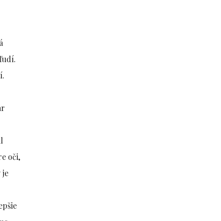
á
ľudí.
í.
ár
l
e oči,
 je
epšie