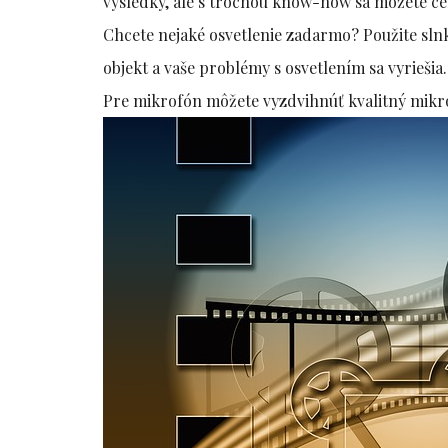
výsledky, ale s trochou know-how sa môžete ce
Chcete nejaké osvetlenie zadarmo? Použite slnko
objekt a vaše problémy s osvetlením sa vyriešia.
Pre mikrofón môžete vyzdvihnúť kvalitný mikrof