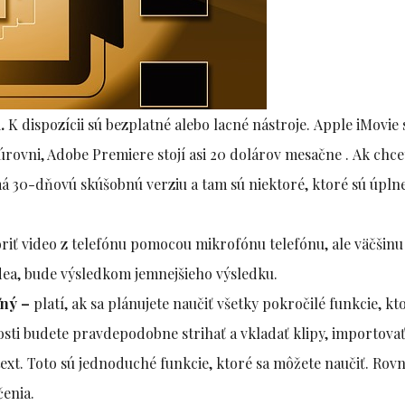
.
K dispozícii sú bezplatné alebo lacné nástroje. Apple iMovie s
j úrovni, Adobe Premiere stojí asi 20 dolárov mesačne . Ak chce
 30-dňovú skúšobnú verziu a tam sú niektoré, ktoré sú úpln
iť video z telefónu pomocou mikrofónu telefónu, ale väčšinu
idea, bude výsledkom jemnejšieho výsledku.
ľný –
platí, ak sa plánujete naučiť všetky pokročilé funkcie, kt
osti budete pravdepodobne strihať a vkladať klipy, importovať
text. Toto sú jednoduché funkcie, ktoré sa môžete naučiť. Rov
čenia.