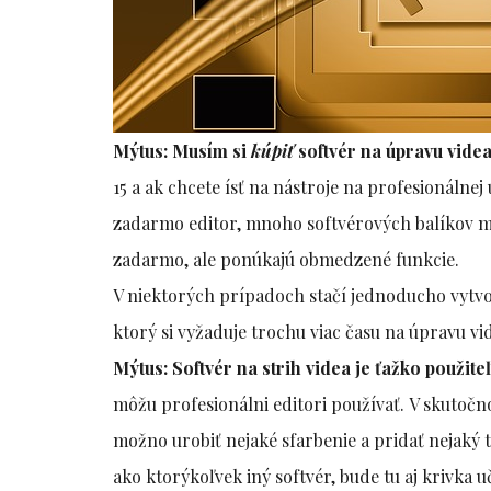
Mýtus: Musím si
kúpiť
softvér na úpravu videa
15 a ak chcete ísť na nástroje na profesionálne
zadarmo editor, mnoho softvérových balíkov má
zadarmo, ale ponúkajú obmedzené funkcie.
V niektorých prípadoch stačí jednoducho vytvor
ktorý si vyžaduje trochu viac času na úpravu v
Mýtus: Softvér na strih videa je ťažko použite
môžu profesionálni editori používať. V skutočn
možno urobiť nejaké sfarbenie a pridať nejaký 
ako ktorýkoľvek iný softvér, bude tu aj krivka u