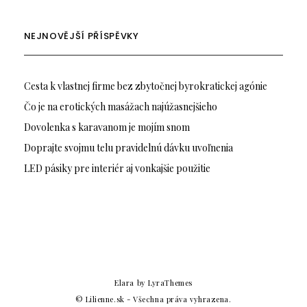
NEJNOVĚJŠÍ PŘÍSPĚVKY
Cesta k vlastnej firme bez zbytočnej byrokratickej agónie
Čo je na erotických masážach najúžasnejšieho
Dovolenka s karavanom je mojím snom
Doprajte svojmu telu pravidelnú dávku uvoľnenia
LED pásiky pre interiér aj vonkajšie použitie
Elara
by LyraThemes
© Lilienne.sk - Všechna práva vyhrazena.