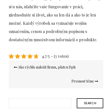
si u nás, uľahčite vaše fungovanie v práci,
zjednodušte si život, ako sa len dá a ako to je len
možné. Každý výrobok sa vyznačuje svojím
označením, cenou a podrobným popisom s
dostatočným množstvom informácií o produkte.
4.7/5 - (3 votes)
Navigace
Ako rýchlo založiť firmu, platcu Dph
pro
příspěvek
Presnosť téme
SEARCH