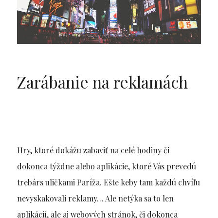
Zarábanie na reklamách
Hry, ktoré dokážu zabaviť na celé hodiny či
dokonca týždne alebo aplikácie, ktoré Vás prevedú
trebárs uličkami Paríža. Ešte keby tam každú chvíľu
nevyskakovali reklamy… Ale netýka sa to len
aplikácií, ale aj webových stránok, či dokonca