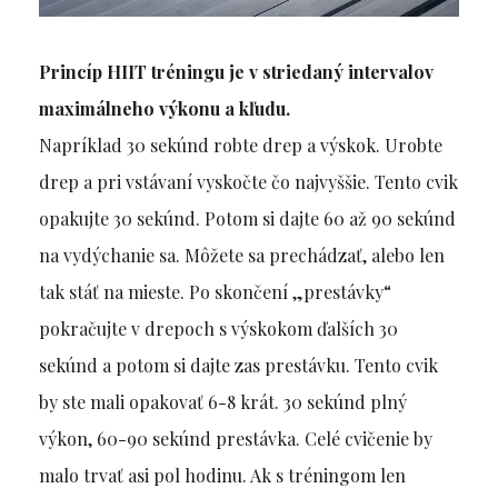
Princíp HIIT tréningu je v striedaný intervalov
maximálneho výkonu a kľudu.
Napríklad 30 sekúnd robte drep a výskok. Urobte
drep a pri vstávaní vyskočte čo najvyššie. Tento cvik
opakujte 30 sekúnd. Potom si dajte 60 až 90 sekúnd
na vydýchanie sa. Môžete sa prechádzať, alebo len
tak stáť na mieste. Po skončení „prestávky“
pokračujte v drepoch s výskokom ďalších 30
sekúnd a potom si dajte zas prestávku. Tento cvik
by ste mali opakovať 6-8 krát. 30 sekúnd plný
výkon, 60-90 sekúnd prestávka. Celé cvičenie by
malo trvať asi pol hodinu. Ak s tréningom len