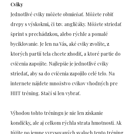
Cviky
Jednotlivé cviky môžete obmieňať. Môžete robiť
drepy s výskokmi, či tzv. angličáky. Môžete striedať
šprint s prechádzkou, alebo rýchle a pomalé
byciklovanie. Je len na Vás, aké cviky zvolíte, z
ktorých partií tela chcete zhodiť, a ktoré partie do
cvičenia zapojíte. Najlepšie je jednotlivé cviky
striedať, aby sa do cvičenia zapojilo celé telo. Na
internete nájdete množstvo cvikov vhodných pre
HIIT tréning. Stačí si len vybrať.
Výhodou tohto tréningu je nie len získanie
kondičky, ale aj celkom rýchla strata hmotnosti. Ak
túžite po jemne vyrysovaných svaloch tento tréning