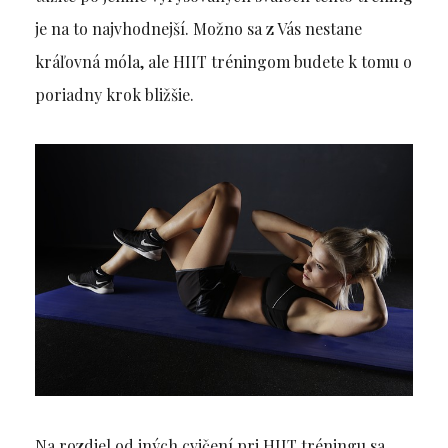
je na to najvhodnejší. Možno sa z Vás nestane
kráľovná móla
, ale HIIT tréningom budete k tomu o
poriadny krok bližšie.
Na rozdiel od iných cvičení pri HIIT tréningu sa