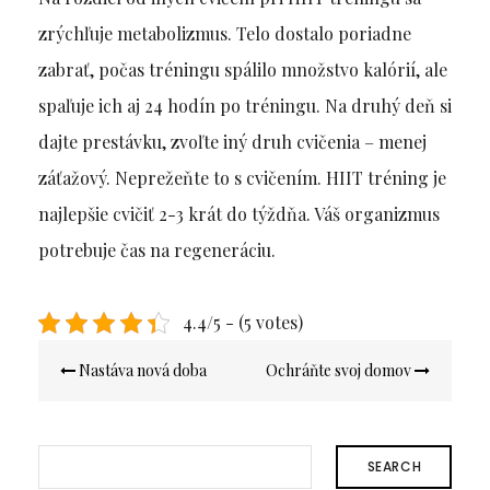
zrýchľuje metabolizmus. Telo dostalo poriadne
zabrať, počas tréningu spálilo množstvo kalórií, ale
spaľuje ich aj 24 hodín po tréningu. Na druhý deň si
dajte prestávku, zvoľte iný druh cvičenia – menej
záťažový. Neprežeňte to s cvičením. HIIT tréning je
najlepšie cvičiť 2-3 krát do týždňa. Váš organizmus
potrebuje čas na regeneráciu.
4.4/5 - (5 votes)
Navigace
Nastáva nová doba
Ochráňte svoj domov
pro
příspěvek
SEARCH