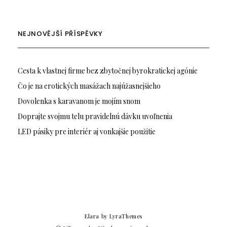
NEJNOVĚJŠÍ PŘÍSPĚVKY
Cesta k vlastnej firme bez zbytočnej byrokratickej agónie
Čo je na erotických masážach najúžasnejšieho
Dovolenka s karavanom je mojím snom
Doprajte svojmu telu pravidelnú dávku uvoľnenia
LED pásiky pre interiér aj vonkajšie použitie
Elara
by LyraThemes