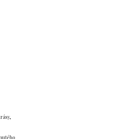
rásy,
tnutého