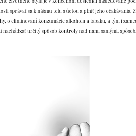
ého životného štýlu je v konečnom dôsledku nasledované poc
sti správať sa k nášmu telu s úctou a plniť jeho očakávania. 
váhy, o eliminovaní konzumácie alkoholu a tabaku, a tým i zam
i nachádzať určitý spôsob kontroly nad nami samými, spôsob