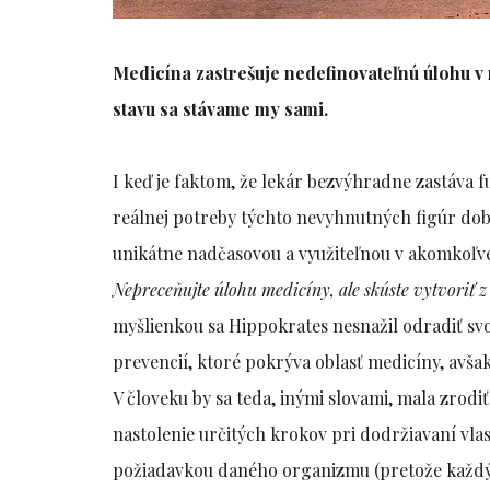
Medicína zastrešuje nedefinovateľnú úlohu v
stavu sa stávame my sami.
I keď je faktom, že lekár bezvýhradne zastáva 
reálnej potreby týchto nevyhnutných figúr doby.
unikátne nadčasovou a využiteľnou v akomkoľv
Nepreceňujte úlohu medicíny, ale skúste vytvoriť
myšlienkou sa Hippokrates nesnažil odradiť sv
prevencií, ktoré pokrýva oblasť medicíny, avšak
V človeku by sa teda, inými slovami, mala zrodi
nastolenie určitých krokov pri dodržiavaní vla
požiadavkou daného organizmu (pretože každý 