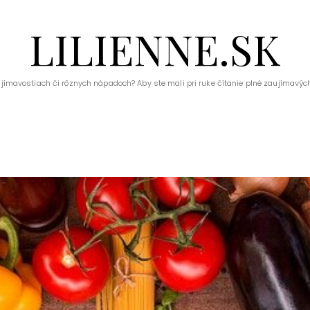
LILIENNE.SK
ujímavostiach či rôznych nápadoch? Aby ste mali pri ruke čítanie plné zaujímavých