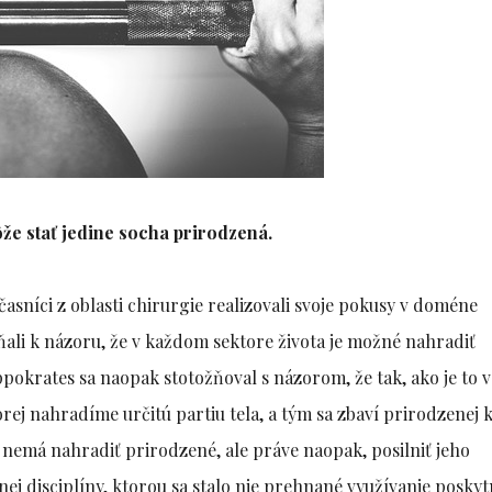
že stať jedine socha prirodzená.
časníci z oblasti chirurgie realizovali svoje pokusy v doméne
áňali k názoru, že v každom sektore života je možné nahradiť
krates sa naopak stotožňoval s názorom, že tak, ako je to v
ej nahradíme určitú partiu tela, a tým sa zbaví prirodzenej k
iž nemá nahradiť prirodzené, ale práve naopak, posilniť jeho
dnej disciplíny, ktorou sa stalo nie prehnané využívanie posky