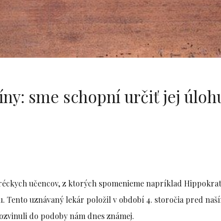
ny: sme schopní určiť jej úloh
réckych učencov, z ktorých spomenieme napríklad Hippokrat
. Tento uznávaný lekár položil v období 4. storočia pred naš
rozvinuli do podoby nám dnes známej.