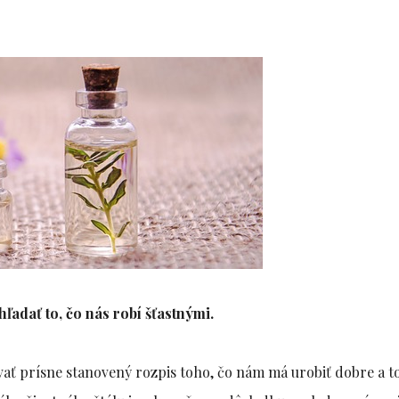
ľadať to, čo nás robí šťastnými.
vať prísne stanovený rozpis toho, čo nám má urobiť dobre a t