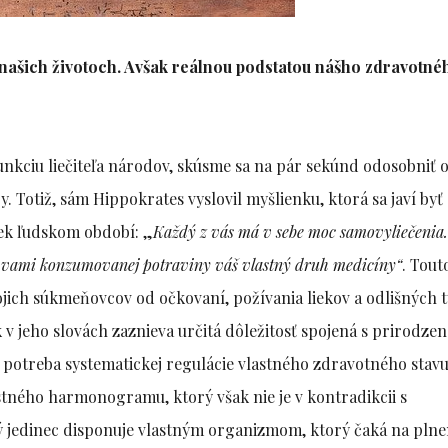
 našich životoch. Avšak reálnou podstatou nášho zdravotné
funkciu liečiteľa národov, skúsme sa na pár sekúnd odosobniť 
 Totiž, sám Hippokrates vyslovil myšlienku, ktorá sa javí byť
ek ľudskom období: „
Každý z vás má v sebe moc samovyliečenia
 z vami konzumovanej potraviny váš vlastný druh medicíny“
. Tout
ojich súkmeňovcov od očkovaní, požívania liekov a odlišných 
 v jeho slovách zaznieva určitá dôležitosť spojená s prirodzen
ť potreba systematickej regulácie vlastného zdravotného stavu
stného harmonogramu, ktorý však nie je v kontradikcii s
jedinec disponuje vlastným organizmom, ktorý čaká na plne