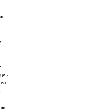
ho
od
.
o
typov
osťou.
,
nie