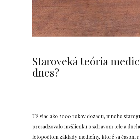
Staroveká teória medicí
dnes?
Už viac ako 2000 rokov dozadu, mnoho starog
presadzovalo myšlienku o zdravom tele a duchu
letopočtom základy medicíny, ktoré sa časom 