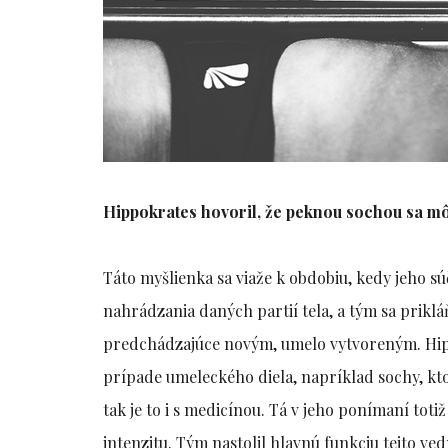
Hippokrates hovoril, že peknou sochou sa mô
Táto myšlienka sa viaže k obdobiu, kedy jeho sú
nahrádzania daných partií tela, a tým sa prikl
predchádzajúce novým, umelo vytvoreným. Hippo
prípade umeleckého diela, napríklad sochy, ktor
tak je to i s medicínou. Tá v jeho ponímaní tot
intenzitu. Tým nastolil hlavnú funkciu tejto ve