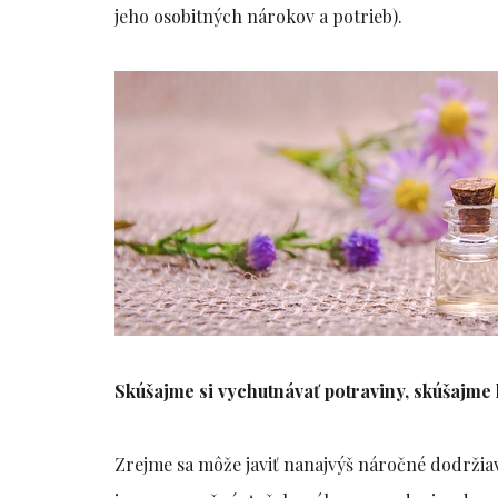
jeho osobitných nárokov a potrieb).
Skúšajme si vychutnávať potraviny, skúšajme h
Zrejme sa môže javiť nanajvýš náročné dodržia