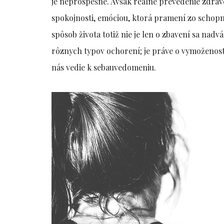
je neprospešné. Avšak reálne prevedenie zdrav
spokojnosti, emóciou, ktorá pramení zo schopno
spôsob života totiž nie je len o zbavení sa nad
rôznych typov ochorení; je práve o vymoženost
nás vedie k sebauvedomeniu.