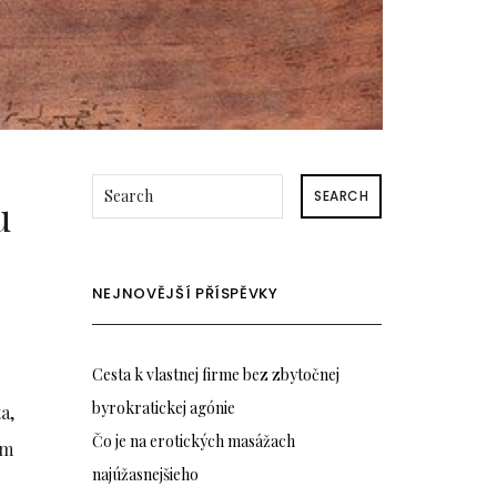
SEARCH
u
NEJNOVĚJŠÍ PŘÍSPĚVKY
Cesta k vlastnej firme bez zbytočnej
byrokratickej agónie
a,
Čo je na erotických masážach
ím
najúžasnejšieho