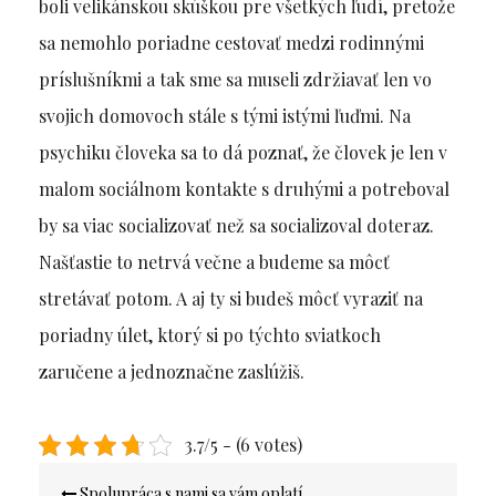
boli velikánskou skúškou pre všetkých ľudí, pretože
sa nemohlo poriadne cestovať medzi rodinnými
príslušníkmi a tak sme sa museli zdržiavať len vo
svojich domovoch stále s tými istými ľuďmi. Na
psychiku človeka sa to dá poznať, že človek je len v
malom sociálnom kontakte s druhými a potreboval
by sa viac socializovať než sa socializoval doteraz.
Našťastie to netrvá večne a budeme sa môcť
stretávať potom. A aj ty si budeš môcť vyraziť na
poriadny úlet, ktorý si po týchto sviatkoch
zaručene a jednoznačne zaslúžiš.
3.7/5 - (6 votes)
Navigace
Spolupráca s nami sa vám oplatí