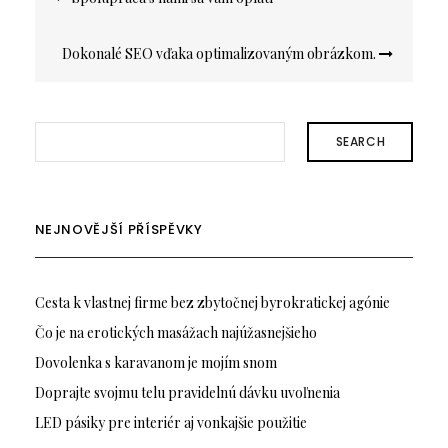
pro
příspěvek
Dokonalé SEO vďaka optimalizovaným obrázkom.
SEARCH
NEJNOVĚJŠÍ PŘÍSPĚVKY
Cesta k vlastnej firme bez zbytočnej byrokratickej agónie
Čo je na erotických masážach najúžasnejšieho
Dovolenka s karavanom je mojím snom
Doprajte svojmu telu pravidelnú dávku uvoľnenia
LED pásiky pre interiér aj vonkajšie použitie