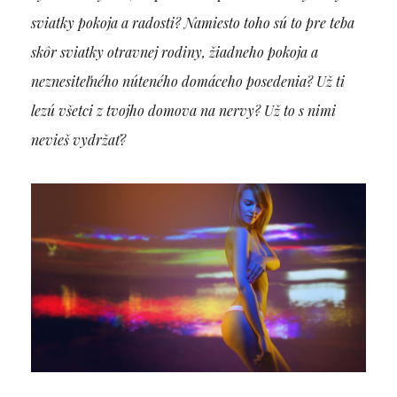
sviatky pokoja a radosti? Namiesto toho sú to pre teba
skôr sviatky otravnej rodiny, žiadneho pokoja a
neznesiteľného núteného domáceho posedenia? Už ti
lezú všetci z tvojho domova na nervy? Už to s nimi
nevieš vydržať?