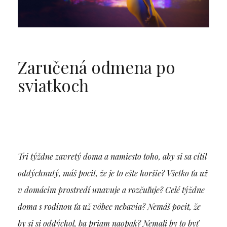
Zaručená odmena po
sviatkoch
Tri týždne zavretý doma a namiesto toho, aby si sa cítil
oddýchnutý, máš pocit, že je to ešte horšie? Všetko ťa už
v domácim prostredí unavuje a rozčuľuje? Celé týždne
doma s rodinou ťa už vôbec nebavia? Nemáš pocit, že
by si si oddýchol, ba priam naopak? Nemali by to byť