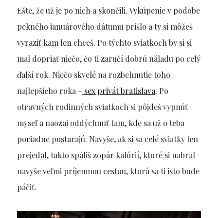
Ešte, že už je po nich a skončili. Vykúpenie v podobe
pekného januárového dátumu prišlo a ty si môžeš
vyraziť kam len chceš. Po týchto sviatkoch by si si
mal dopriať niečo, čo ti zaručí dobrú náladu po celý
ďalší rok. Niečo skvelé na rozbehnutie toho
najlepšieho roka –
sex privát bratislava
. Po
otravných rodinných sviatkoch si pôjdeš vypnúť
myseľ a naozaj oddýchnuť tam, kde sa už o teba
poriadne postarajú. Navyše, ak si sa celé sviatky len
prejedal, takto spáliš zopár kalórií, ktoré si nabral
navyše veľmi príjemnou cestou, ktorá sa ti isto bude
páčiť.